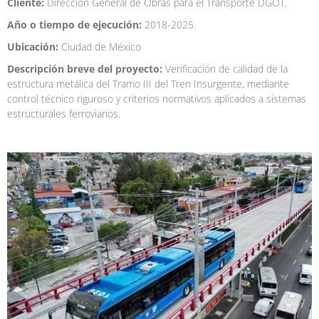
Cliente:
Dirección General de Obras para el Transporte DGOT.
Año o tiempo de ejecución:
2018-2025.
Ubicación:
Ciudad de México
Descripción breve del proyecto:
Verificación de calidad de la
estructura metálica del Tramo III del Tren Insurgente, mediante
control técnico riguroso y criterios normativos aplicados a sistemas
estructurales ferroviarios.