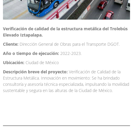
Verificación de calidad de la estructura metálica del Trolebús
Elevado Iztapalapa.
Cliente:
Dirección General de Obras para el Transporte DGOT.
Año o tiempo de ejecución:
2022-2023.
Ubicación:
Ciudad de México
Descripción breve del proyecto:
Verificación de Calidad de la
Estructura Metálica. Innovación en movimiento: Se ha brindado
consultoría y asesoría técnica especializada, impulsando la movilidad
sustentable y segura en las alturas de la Ciudad de México.