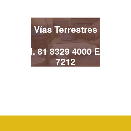
¡Contacta!
Vías Terrestres
Tel. 81 8329 4000 Ext.
7212
vias.terrestres@uanl.mx