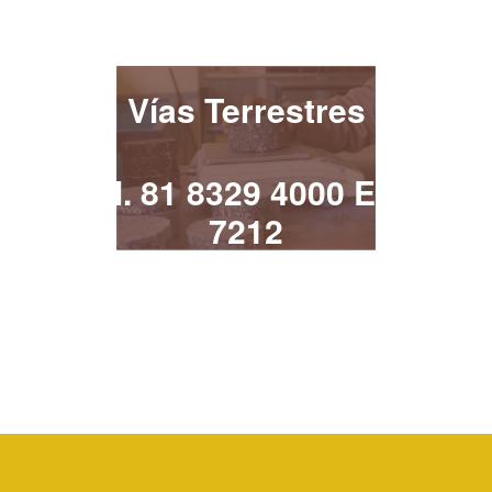
¡Contacta!
Vías Terrestres
Tel. 81 8329 4000 Ext.
7212
vias.terrestres@uanl.mx