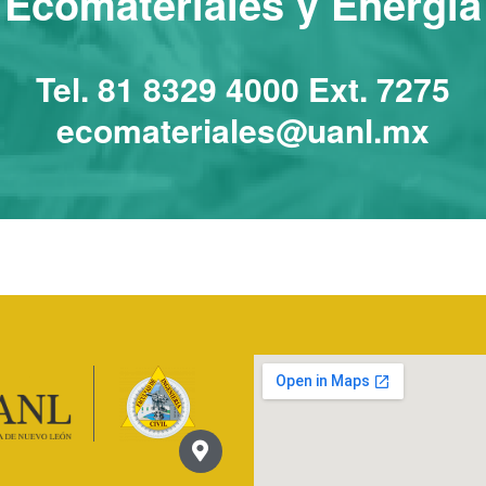
Ecomateriales y Energía
Tel. 81 8329 4000 Ext. 7275
ecomateriales@uanl.mx