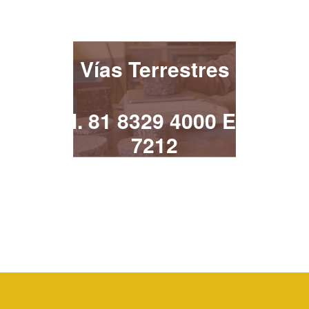
¡Contacta!
Vías Terrestres
Tel. 81 8329 4000 Ext.
7212
vias.terrestres@uanl.mx