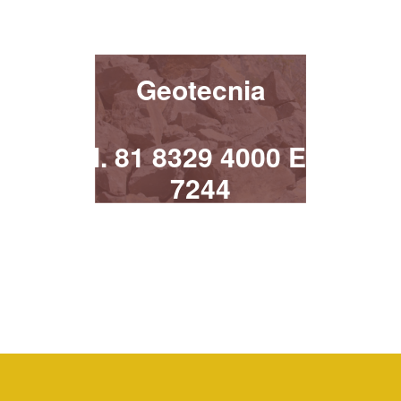
¡Contacta!
Geotecnia
Tel. 81 8329 4000 Ext.
7244
geotecnia@uanl.mx