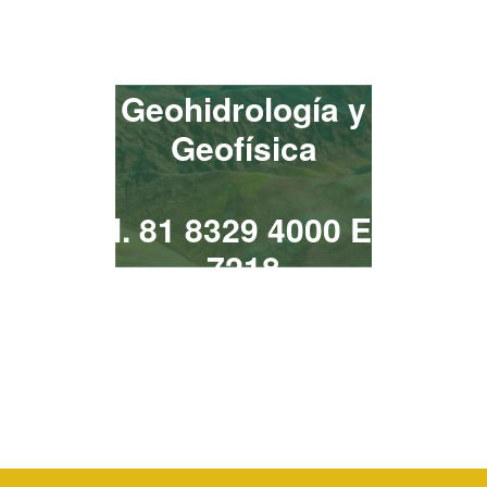
¡Contacta!
Geohidrología y
Geofísica
Tel. 81 8329 4000 Ext.
7218
geohidrologia@uanl.mx