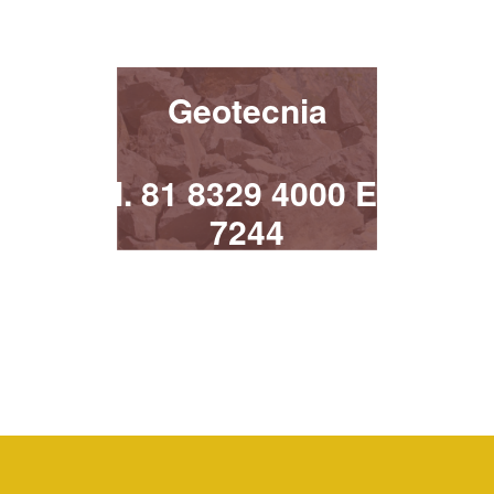
¡Contacta!
Geotecnia
Tel. 81 8329 4000 Ext.
7244
geotecnia@uanl.mx