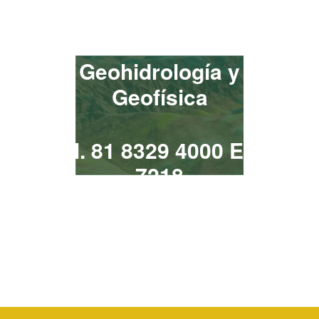
¡Contacta!
Geohidrología y
Geofísica
Tel. 81 8329 4000 Ext.
7218
geohidrologia@uanl.mx